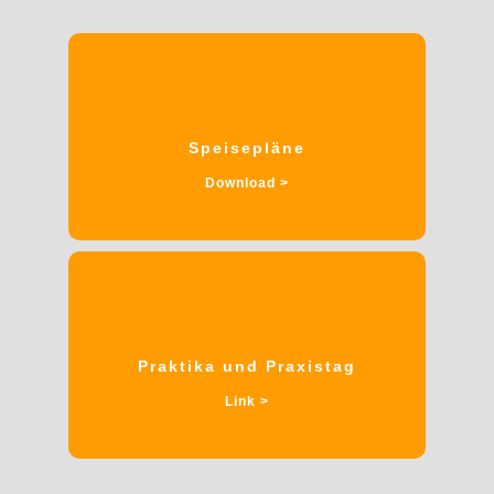
Speisepläne
Download >
Praktika und Praxistag
Link >